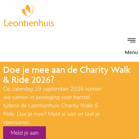
Menu
Doe je mee aan de Charity Walk
& Ride 2026?
Op zaterdag 19 september 2026 komen
we samen in beweging voor herstel
tijdens de Leontienhuis Charity Walk &
Ride. Doe je mee? Meld je aan en laat je
sponsoren.
Meld je aan