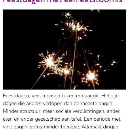
Feestdagen, veel mensen kijken er naar uit. Het zijn
dagen die anders verlopen dan de meeste dagen.
Minder structuur, meer sociale verplichtingen, ander
eten en ander gezelschap aan tafel. Een periode met
vrije dagen, soms minder therapie. Allemaal dingen