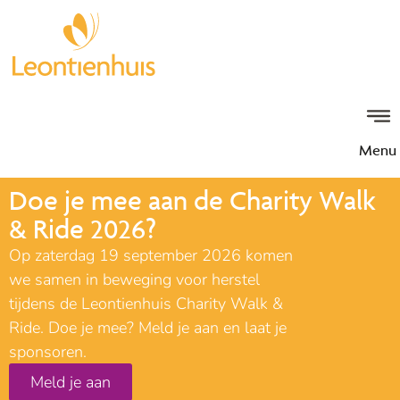
Menu
Doe je mee aan de Charity Walk
& Ride 2026?
Op zaterdag 19 september 2026 komen
we samen in beweging voor herstel
tijdens de Leontienhuis Charity Walk &
Ride. Doe je mee? Meld je aan en laat je
sponsoren.
Meld je aan