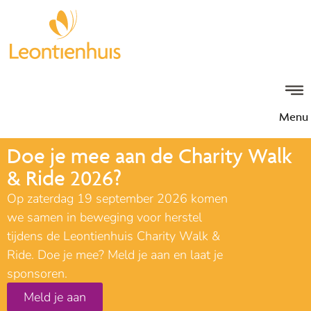
Menu
Doe je mee aan de Charity Walk
& Ride 2026?
Op zaterdag 19 september 2026 komen
we samen in beweging voor herstel
tijdens de Leontienhuis Charity Walk &
Ride. Doe je mee? Meld je aan en laat je
sponsoren.
Meld je aan