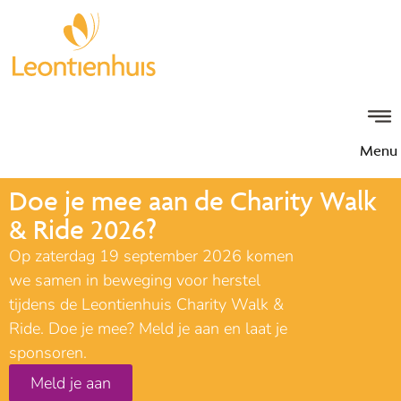
Menu
Doe je mee aan de Charity Walk
& Ride 2026?
Op zaterdag 19 september 2026 komen
we samen in beweging voor herstel
tijdens de Leontienhuis Charity Walk &
Ride. Doe je mee? Meld je aan en laat je
sponsoren.
Meld je aan