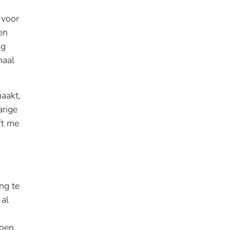
 voor
en
ag
maal
maakt,
arige
ft me
ng te
 al
Toen