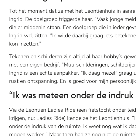
Tot het moment dat ze met het Leontienhuis in aan
Ingrid. De doelgroep triggerde haar. “Vaak jonge mei
die er middenin staan. Een doelgroep die in ieder gev
Ingrid wel zitten. “Ik wilde daarbij graag iets beteke
kon inzetten.”
Tekenen en schilderen zijn altijd al haar hobby’s ge
met een eigen bedrijf. “Muurschilderingen, schilderije
Ingrid is een echte aanpakker. “Ik daag mezelf graag u
rust en ontspanning. En is goed voor mijn persoonlij
“Ik was meteen onder de indruk v
Via de Leontien Ladies Ride (een fietstocht onder le
krijgen, nu: Ladies Ride) kende ze het Leontienhuis. “
onder de indruk van de ruimte. Ik weet nog wat ik da
mogen werken.” Maar toen had ze nog niet de ruimte 