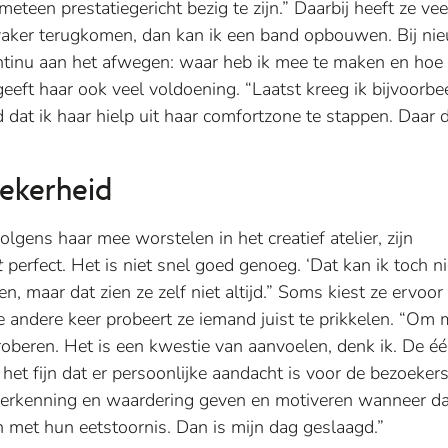
teen prestatiegericht bezig te zijn.” Daarbij heeft ze vee
 vaker terugkomen, dan kan ik een band opbouwen. Bij ni
 continu aan het afwegen: waar heb ik mee te maken en hoe
 geeft haar ook veel voldoening. “Laatst kreeg ik bijvoorbe
d dat ik haar hielp uit haar comfortzone te stappen. Daar 
zekerheid
gens haar mee worstelen in het creatief atelier, zijn
t
perfect. Het is niet snel goed genoeg. ‘Dat kan ik toch nie
, maar dat zien ze zelf niet altijd.” Soms kiest ze ervoo
e andere keer probeert ze iemand juist te prikkelen. “Om 
roberen. Het is een kwestie van aanvoelen, denk ik. De é
het fijn dat er persoonlijke aandacht is voor de bezoekers
ied erkenning en waardering geven en motiveren wanneer d
jn met hun eetstoornis. Dan is mijn dag geslaagd.”