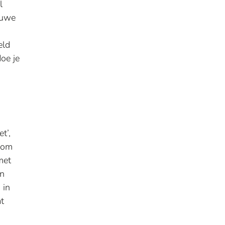
l
euwe
eld
doe je
t’,
r om
met
én
 in
at