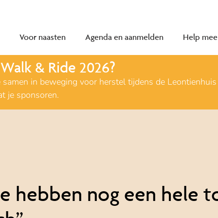
Voor naasten
Agenda en aanmelden
Help mee
 Walk & Ride 2026?
men in beweging voor herstel tijdens de Leontienhuis 
at je sponsoren.
e hebben nog een hele t