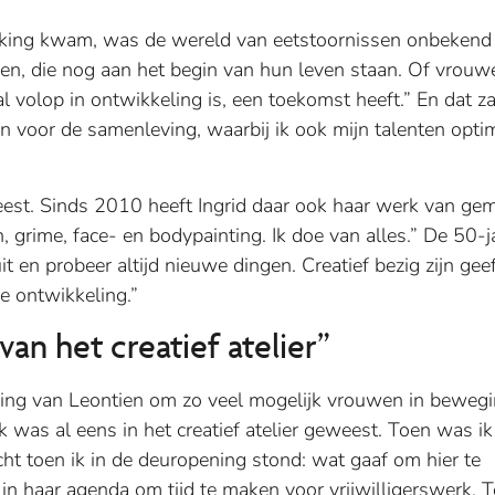
raking kwam, was de wereld van eetstoornissen onbekend
den, die nog aan het begin van hun leven staan. Of vrouw
al volop in ontwikkeling is, een toekomst heeft.” En dat z
nen voor de samenleving, waarbij ik ook mijn talenten opti
weest. Sinds 2010 heeft Ingrid daar ook haar werk van ge
n, grime, face- en bodypainting. Ik doe van alles.” De 50-j
it en probeer altijd nieuwe dingen. Creatief bezig zijn gee
ke ontwikkeling.”
an het creatief atelier”
iding van Leontien om zo veel mogelijk vrouwen in bewegi
Ik was al eens in het creatief atelier geweest. Toen was ik
cht toen ik in de deuropening stond: wat gaaf om hier te
in haar agenda om tijd te maken voor vrijwilligerswerk. 