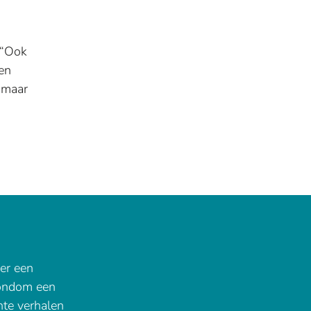
. “Ook
een
 maar
er een
rondom een
hte verhalen