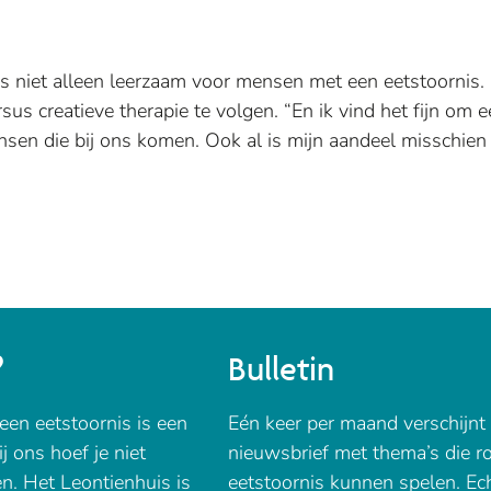
s is niet alleen leerzaam voor mensen met een eetstoornis
rsus creatieve therapie te volgen. “En ik vind het fijn om 
nsen die bij ons komen. Ook al is mijn aandeel misschien
?
Bulletin
een eetstoornis is een
Eén keer per maand verschijnt 
j ons hoef je niet
nieuwsbrief met thema’s die 
en. Het Leontienhuis is
eetstoornis kunnen spelen. Ec